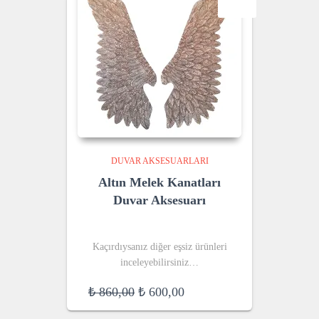
SALE!
DUVAR AKSESUARLARI
Altın Melek Kanatları
Duvar Aksesuarı
Kaçırdıysanız diğer eşsiz ürünleri
inceleyebilirsiniz…
Original
Current
₺
860,00
₺
600,00
price
price