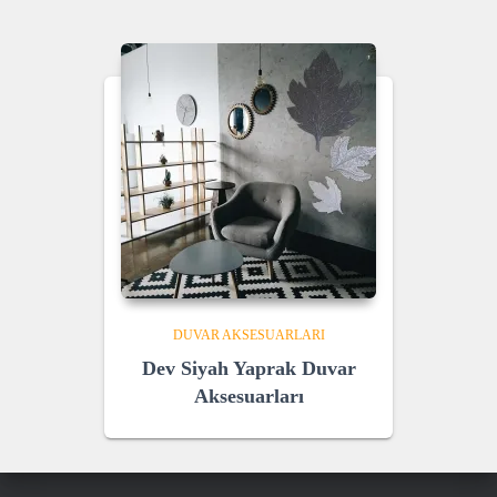
was:
is:
₺ 860,00.
₺ 600,00.
DUVAR AKSESUARLARI
Dev Siyah Yaprak Duvar
Aksesuarları