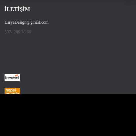
İLETİŞİM
LaryaDesign@gmail.com
507- 286 76 66
Hestia | Developed by
ThemeIsle