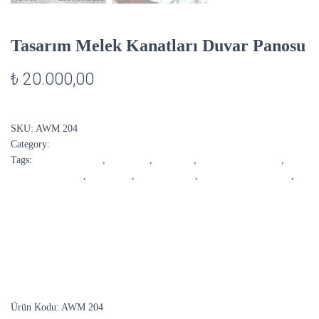
Tasarım Melek Kanatları Duvar Panosu
₺
20.000,00
SKU:
AWM 204
Category:
Melek Kanatları
Tags:
ahşap duvar süsü
,
AWM 204
,
AWM204
,
dekoratif duvar süsü
,
duvar aksesuarları
,
duvar süsü
,
melek kantları
,
tasarım duvar aksesuar
,
tasarım melek kanatları
DESCRIPTION
Ürün Kodu: AWM 204