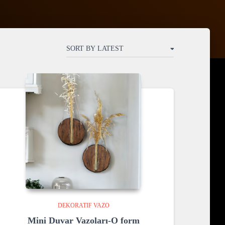
DEKORATIF VAZO
Mini Duvar Vazoları-O form