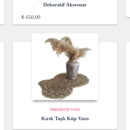
Dekoratif Aksesuar
₺
650,00
DEKORATIF VAZO
Kırık Taşlı Küp Vazo