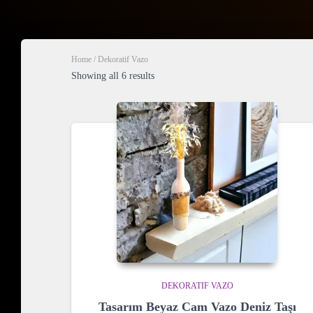
Home
/ Dekoratif Vazo
Sorted
Showing all 6 results
by
latest
DEKORATIF VAZO
Tasarım Beyaz Cam Vazo Deniz Taşı