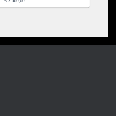
₺
3.000,00