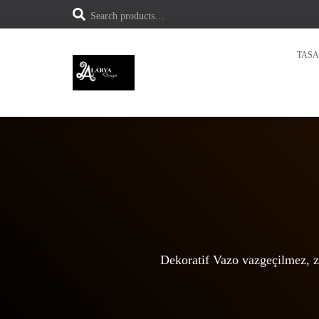
S
e
Search products…
a
r
c
TASA
h
f
o
r
:
Dekoratif Vazo vazgeçilmez, zar