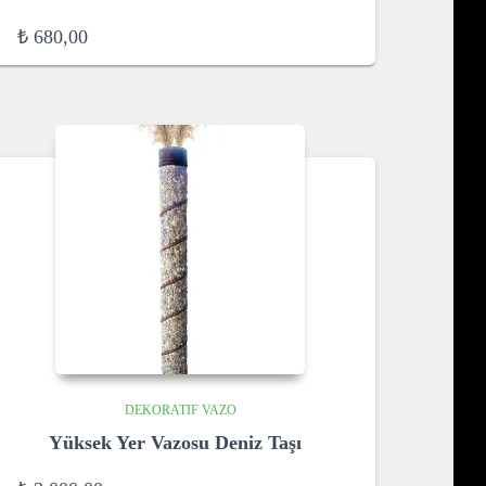
₺
680,00
DEKORATIF VAZO
Yüksek Yer Vazosu Deniz Taşı