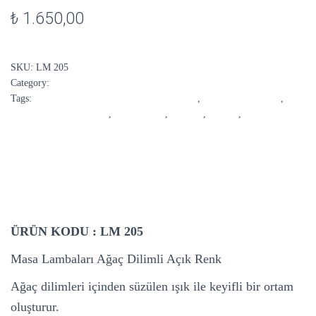
₺
1.650,00
SKU:
LM 205
Category:
Tasarım Aydınlatma
Tags:
Ağaç Dilimli Masa Lambaları Açık Renk
,
ahşap masa lambası
,
Dekoratif Masa Lambası
,
gece lambası
,
LM 205
,
LM205
,
masa lambası
DESCRIPTION
ÜRÜN KODU :
LM 205
Masa Lambaları Ağaç Dilimli Açık Renk
Ağaç dilimleri içinden süzülen ışık ile keyifli bir ortam
oluşturur.