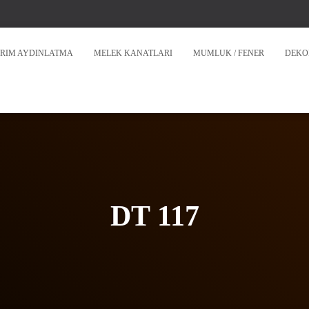
RIM AYDINLATMA
MELEK KANATLARI
MUMLUK / FENER
DEKO
DT 117