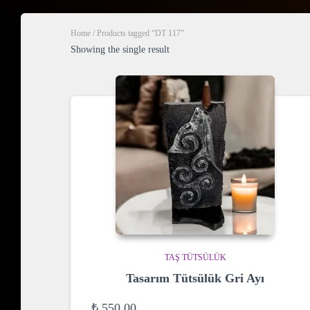
Home
/ Products tagged “DT 117”
Showing the single result
TAŞ TÜTSÜLÜK
Tasarım Tütsülük Gri Ayı
₺
550,00