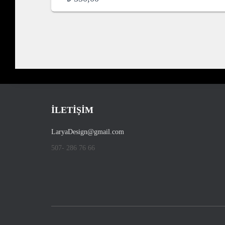
İLETİŞİM
LaryaDesign@gmail.com
507- 286 76 66