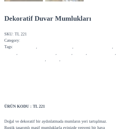
Dekoratif Duvar Mumlukları
SKU:
TL 221
Category:
Duvar Aksesuarları
Tags:
ağaç mumluk
,
ahşap duvar mumluk
,
ahşap mumluk çeşitleri
,
ahşap
şamdan
,
ahşap tealight mumluk
,
mumluk
,
şamdan
,
tealight mumluk
,
tealight mumluk çeşitleri
,
TL 221
,
TL221
DESCRIPTION
ÜRÜN KODU :
TL 221
Doğal ve dekoratif bir aydınlatmada mumların yeri tartışılmaz.
Rustik tasarımlı masif mumluklarla evinizde yepyeni bir hava