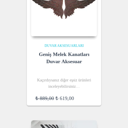
DUVAR AKSESUARLARI
Geniş Melek Kanatları
Duvar Aksesuar
Kaçırdıysanız diğer eşsiz ürünleri
inceleyebilirsiniz…
Original
Current
₺
889,00
₺
619,00
price
price
was:
is:
₺ 889,00.
₺ 619,00.