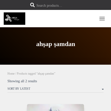
S
Search products…
e
a
r
c
h
TOGG
f
o
r
:
ahşap şamdan
Home
/ Products tagged “ahşap şamdan”
Sorted
Showing all 2 results
by
latest