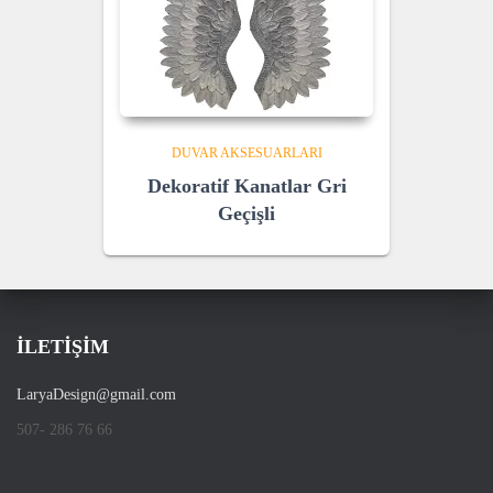
DUVAR AKSESUARLARI
Dekoratif Kanatlar Gri
Geçişli
İLETİŞİM
LaryaDesign@gmail.com
507- 286 76 66