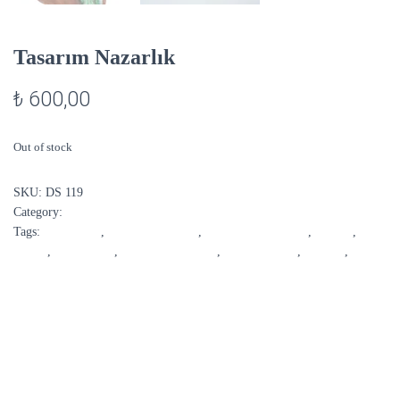
Tasarım Nazarlık
₺
600,00
Out of stock
SKU:
DS 119
Category:
Duvar Aksesuarları
Tags:
dekorasyon
,
dekoratif aksesuar
,
dekoratif duvar süsü
,
DS 119
,
DS119
,
duvar dekor
,
duvar dekorasyonu
,
nazar boncuğu
,
nazarlık
,
tasarım nazar boncuğu
DESCRIPTION