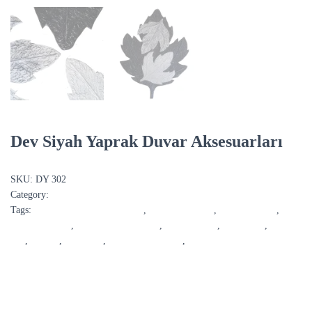
Dev Siyah Yaprak Duvar Aksesuarları
SKU:
DY 302
Category:
Duvar Aksesuarları
Tags:
dekoratif duvar aksesuarları
,
dekoratif yaprak
,
duvar aksesuar
,
duvar aksesuarı
,
duvar dekorasyonları
,
duvar dekoru
,
duvar süsü
,
DY
302
,
DY302
,
mdf tablo
,
siyah yaprak dekor
,
yaprak pano
DESCRIPTION