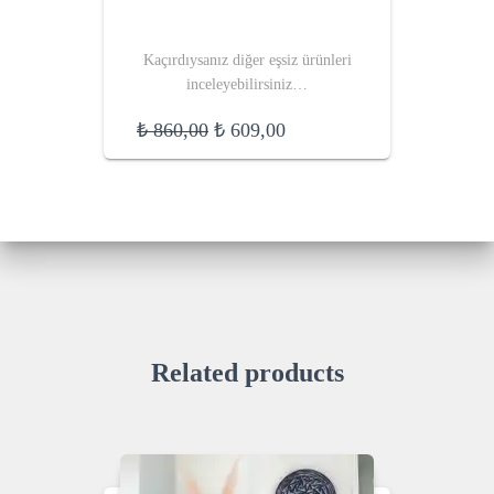
Kaçırdıysanız diğer eşsiz ürünleri
inceleyebilirsiniz…
Original
Current
₺
860,00
₺
609,00
price
price
was:
is:
₺ 860,00.
₺ 609,00.
Related products