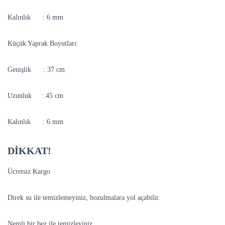
Kalınlık : 6 mm
Küçük Yaprak Boyutları:
Genişlik : 37 cm
Uzunluk : 45 cm
Kalınlık : 6 mm
DİKKAT!
Ücretsiz Kargo
Direk su ile temizlemeyiniz, bozulmalara yol açabilir.
Nemli bir bez ile temizleyiniz.