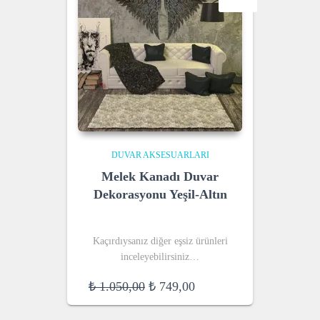
DUVAR AKSESUARLARI
Melek Kanadı Duvar
Dekorasyonu Yeşil-Altın
Kaçırdıysanız diğer eşsiz ürünleri
inceleyebilirsiniz…
Original
Current
₺
1.050,00
₺
749,00
price
price
was:
is: