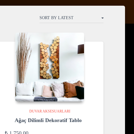
DUVAR AKSESUARLARI
Ağaç Dilimli Dekoratif Tablo
₺
1.750,00