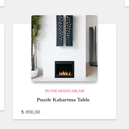
DUVAR AKSESUARLARI
Puzzle Kabartma Tablo
₺
890,00