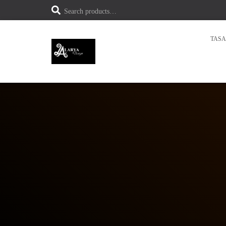
S
e
Search products…
a
r
c
TASA
h
f
o
r
: