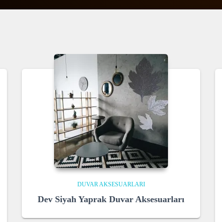
DUVAR AKSESUARLARI
Dev Siyah Yaprak Duvar Aksesuarları