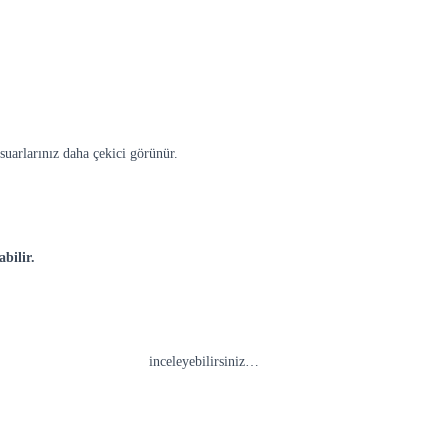
suarlarınız daha çekici görünür.
abilir.
tif
Duvar
Aksesuarlarını
inceleyebilirsiniz…