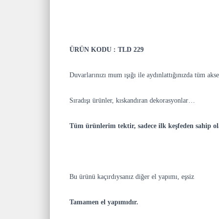
DESCRIPTION
ÜRÜN KODU :
TLD 229
Duvarlarınızı mum ışığı ile aydınlattığınızda tüm akse
Sıradışı ürünler, kıskandıran dekorasyonlar…
Tüm ürünlerim
tektir, sadece ilk keşfeden sahip ol
Bu ürünü kaçırdıysanız diğer el yapımı, eşsiz
Dekora
Tamamen el yapımıdır.