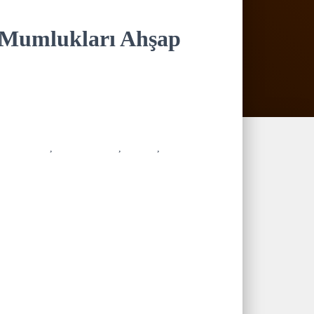
 Mumlukları Ahşap
uvar mumluk
,
ferforje mumuk
,
mumluk
,
tealight