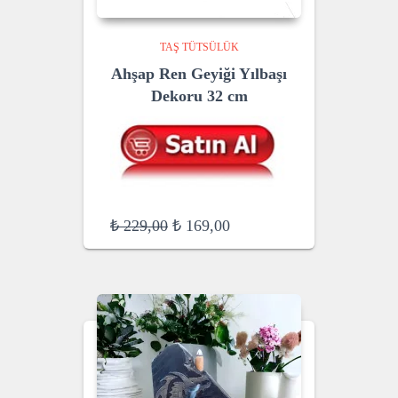
TAŞ TÜTSÜLÜK
Ahşap Ren Geyiği Yılbaşı
Dekoru 32 cm
Original
Current
₺
229,00
₺
169,00
price
price
was:
is:
₺ 229,00.
₺ 169,00.