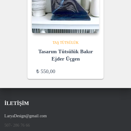
TAŞ TÜTSÜLÜK
Tasarım Tütsülük Bakır
Ejder Üçgen
₺
550,00
İLETİŞİM
LaryaDesign@gmail.com
507- 286 76 66