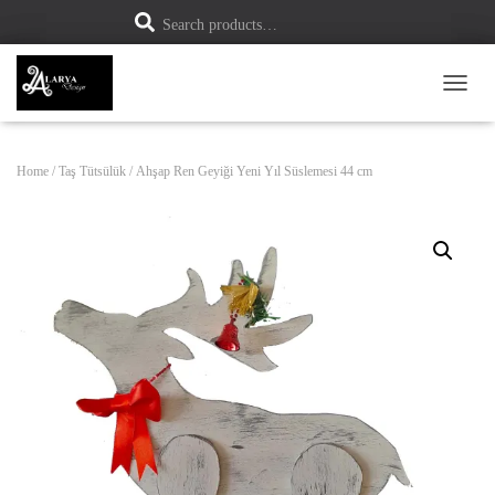
S
Search products…
e
a
r
c
h
TOGG
f
o
r
:
Home
/
Taş Tütsülük
/ Ahşap Ren Geyiği Yeni Yıl Süslemesi 44 cm
SALE!