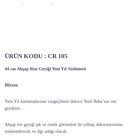
kutlaması
,
yılbaşı süsleme
,
Yılbaşı süsü
DESCRIPTION
ÜRÜN KODU :
CR 105
44 cm Ahşap Ren Geyiği Yeni Yıl Süslemesi
Blitzen
Yeni Yıl kutlamalarının vazgeçilmez dekoru Noel Baba’nın ren
geyikleri…
Ahşap ren geyiği şık ve rustik görüntüsü ile yılbaşı dekorasyonunu
renklendirecek ve ilgi odağı olacak.