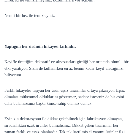
Direk su ile temizlemeyiniz, bozulmalara yol açabilir.
Nemli bir bez ile temizleyiniz.
Yaptığım her ürünün hikayesi farklıdır.
Keyifle ürettiğim dekoratif ev aksesuarları girdiği her ortamda olumlu bir
etki yaratıyor. Sizin de kullanırken en az benim kadar keyif alacağınızı
biliyorum.
Farklı hikayeler taşıyan her ürün eşsiz tasarımlar ortaya çıkarıyor. Eşsiz
olmaları mükemmel olduklarını göstermez, sadece isteseniz de bir eşini
daha bulamazsınız başka kimse sahip olamaz demek.
Evinizin dekorasyonu ile dikkat çekebilmek için fabrikasyon olmayan,
sıradanlıktan uzak ürünler bulmalısınız. Dikkat çeken tasarımlar her
zaman farklı ve eşsiz olanlardır. Tek tek üretilmiş el yapımı ürünler ilgi