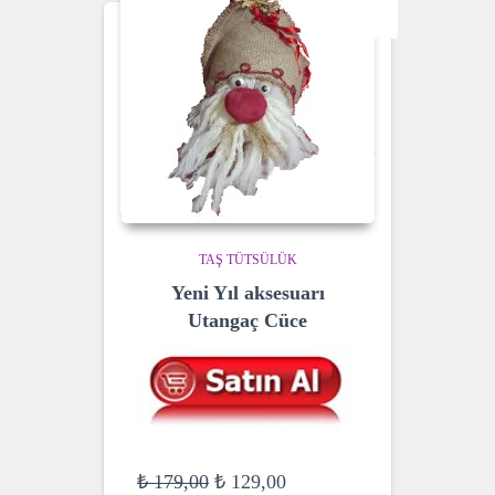
SALE!
TAŞ TÜTSÜLÜK
Yeni Yıl aksesuarı
Utangaç Cüce
Original
Current
₺
179,00
₺
129,00