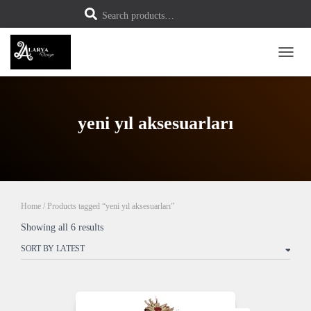
S
Search products…
e
a
r
c
h
TOGG
f
o
r
:
yeni yıl aksesuarları
Home
/ Products tagged “yeni yıl aksesuarları”
Sorted
Showing all 6 results
by
latest