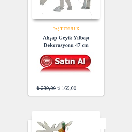
TAŞ TÜTSÜLÜK
Ahşap Geyik Yılbaşı
Dekorasyonu 47 cm
Original
Current
₺
239,00
₺
169,00
price
price
was:
is:
₺ 239,00.
₺ 169,00.
SALE!