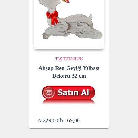
TAŞ TÜTSÜLÜK
Ahşap Ren Geyiği Yılbaşı
Dekoru 32 cm
Original
Current
₺
229,00
₺
169,00
price
price
was:
is: