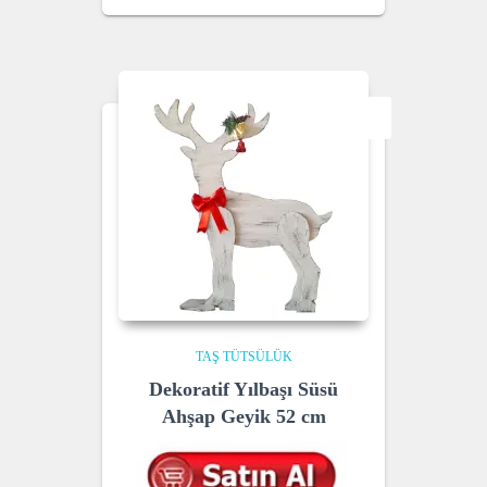
price
price
was:
is:
₺ 179,00.
₺ 129,00.
SALE!
TAŞ TÜTSÜLÜK
Dekoratif Yılbaşı Süsü
Ahşap Geyik 52 cm